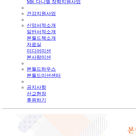
MK 다니엘 장학지원사업
건강지원사업
신앙서적소개
일반서적소개
본월드책소개
자료실
미디어미션
본사랑미션
본월드하우스
본월드미션센터
공지사항
선교현장
후원하기